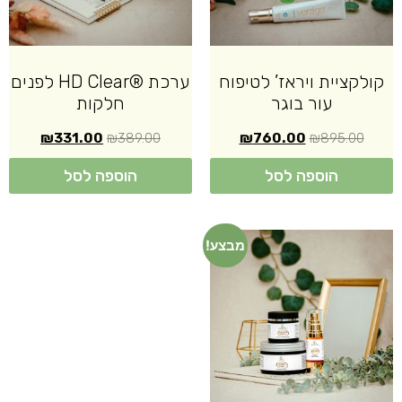
קולקציית ויראז’ לטיפוח
ערכת ®HD Clear לפנים
עור בוגר
חלקות
₪
331.00
₪
389.00
₪
760.00
₪
895.00
הוספה לסל
הוספה לסל
מבצע!