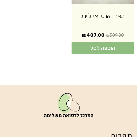
מארז אנטי אייג’ינג
₪
407.00
₪
509.00
הוספה לסל
תפריט