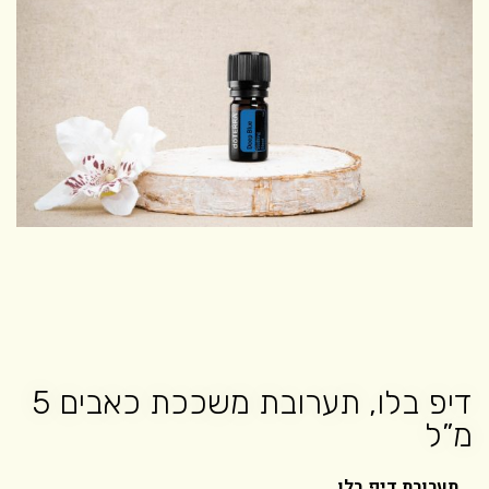
דיפ בלו, תערובת משככת כאבים 5
מ”ל
תערובת דיפ בלו