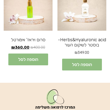
Herbs&Hyaluronic acid-
סרום ויראז’ אימורטל
בוסטר לשיקום העור
₪
360.00
₪
400.00
₪
349.00
הוספה לסל
הוספה לסל