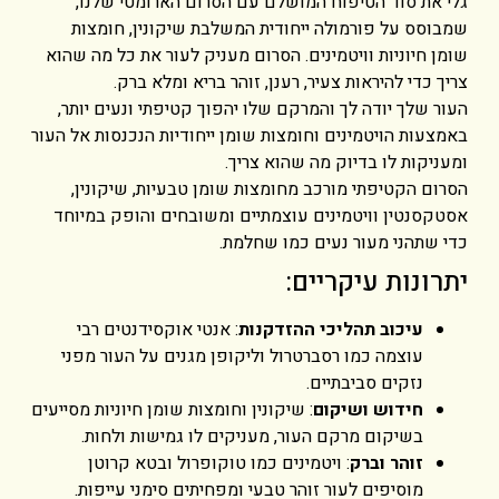
גלי את סוד הטיפוח המושלם עם הסרום הארומטי שלנו,
שמבוסס על פורמולה ייחודית המשלבת שיקונין, חומצות
שומן חיוניות וויטמינים. הסרום מעניק לעור את כל מה שהוא
צריך כדי להיראות צעיר, רענן, זוהר בריא ומלא ברק.
העור שלך יודה לך והמרקם שלו יהפוך קטיפתי ונעים יותר,
באמצעות הויטמינים וחומצות שומן ייחודיות הנכנסות אל העור
ומעניקות לו בדיוק מה שהוא צריך.
הסרום הקטיפתי מורכב מחומצות שומן טבעיות, שיקונין,
אסטקסנטין וויטמינים עוצמתיים ומשובחים והופק במיוחד
כדי שתהני מעור נעים כמו שחלמת.
יתרונות עיקריים:
עיכוב תהליכי ההזדקנות
: אנטי אוקסידנטים רבי
עוצמה כמו רסברטרול וליקופן מגנים על העור מפני
נזקים סביבתיים.
חידוש ושיקום
: שיקונין וחומצות שומן חיוניות מסייעים
בשיקום מרקם העור, מעניקים לו גמישות ולחות.
זוהר וברק
: ויטמינים כמו טוקופרול ובטא קרוטן
מוסיפים לעור זוהר טבעי ומפחיתים סימני עייפות.