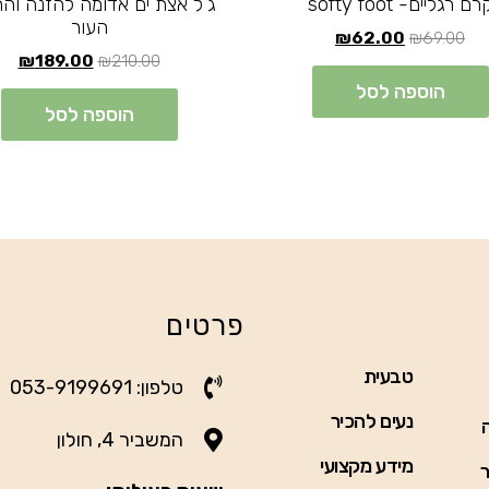
רם רגליים- softy foot
ג’ל אצת ים אדומה להזנה וה
העור
₪
62.00
₪
69.00
₪
189.00
₪
210.00
הוספה לסל
הוספה לסל
פרטים
טבעית
טלפון: 053-9199691
נעים להכיר
המשביר 4, חולון
מידע מקצועי
ר