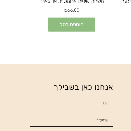
רגעת
משחת שיניים ארומטית, און גארד
₪
66.00
הוספה לסל
אנחנו כאן בשבילך