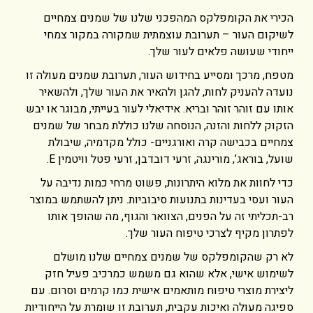
הכירי את הקומפלקס המהפכני שלנו של שמנים צמחיים
לשיקום העור – תערובת עוצמתית שמקורה במקור צמחי
ייחודי שעושה פלאים לעור שלך.
מטפח, מרכך ומסייע בחידוש העור, תערובת שמנים מעולה זו
נועדה להעניק לחות, להגן ולהאיר את העור שלך, ולהשאיר
אותו עם זוהר זוהר ובריא. אידיאלי לעור בעייתי, מבוגר או יבש
הזקוק ללחות והזנה, הנוסחה שלנו כוללת מבחר של שמנים
צמחיים בכבישה קרה ואורגניים- כולל מקדמיה, שיבולת
שועל, בוראג’, מורינגה, זרעי דובדבן, זרעי פטל וויטמין E.
כדי לחוות את מלוא היתרונות, פשוט מרחי כמות נדיבה על
העור ועסי בעדינות בתנועות סיבוביות. ניתן להשתמש במוצר
רב-תכליתי זה על הפנים, הצוואר והגוף, מה שהופך אותו
לפתרון מקיף לצרכי טיפוח העור שלך.
לא רק שהקומפלקס של שמנים צמחיים שלנו מושלם
לשימוש אישי, אלא שהוא גם משמש כמרכיב פעיל חזק
ליצירת מוצרי טיפוח מותאמים אישית כמו קרמים וסרום. עם
ספיגה מעולה ואיכות עקבית, תערובת זו שומרת על הייחודיות