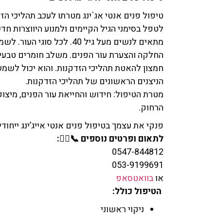
טיפול פנים אנטי אג`ינג מטרתו לעכב תהליכי הזד
לטפל בסימני הגיל הקיימים ולמנוע היווצרות חד
מתאים לנשים מעל גיל 40. לכל
החלקה והצערת עור הפנים. משלב חומרים טבעיים
הניצנים הראשונים של תהליכי הזדקנות.
​מטרת הטיפול: חידוש והחייאת עור הפנים, מיצו
הרחוק.
פנקי את עצמך בטיפול פנים אנטי אייג’ינג ייחודי לנשים, במ
לתאום ופרטים נוספים 📞💆‍♀️:
0547-844812
053-9199691
או
בוואטסאפ
הטיפול כולל:
ניקוי ראשוני