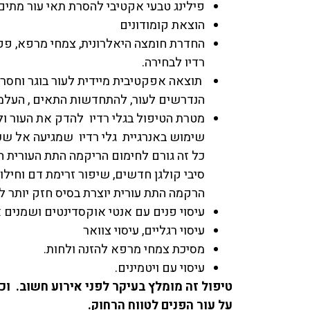
פילינג טבעי אקטיבי להסרת תאי עור מתים
הוצאת קומודונים
החדרת חומצה היאלרונית, צמחי מרפא, פפט
רדיו לבחירה.
תוצאה אפקטיבית מיידית לעור בוגר וחסר 
הנדרשים לעור, להתחדשות התאים , העל
מטרת הטיפול בגלי רדיו להדק את העור ו
שימוש באנרגיית גלי רדיו שמגיעה אל שכב
כל זה גורם לחימום הריקמה התת העורית הג
סיבי קולגן חדשים, שיפור זרימת דם וחילו
הרקמה התת עורית יוצרת בסיס חזק יותר לעו
עיסוי פנים עם אנטי אוקסדינטים ושמנים א
עיסוי רגליים, עיסוי צוואר
מסיכת צמחי מרפא להזנה ולחות.
עיסוי עם ויטמינים.
טיפול זה מומלץ בעיקר לפני אירוע חשוב. ו
על עור הפנים לטווח הרחוק.