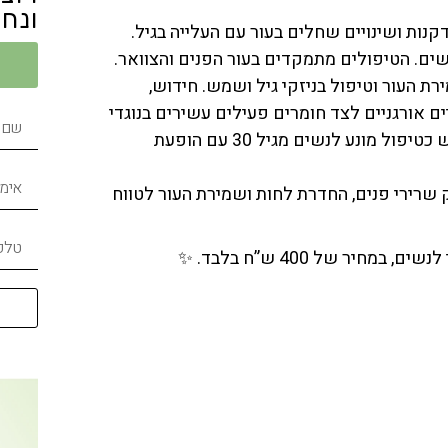
ונחז
קנות ושינויים שחלים בעור עם העלייה בגיל.
שים. הטיפולים מתמקדים בעור הפנים והצוואר.
 סוגי העור. לשמירת העור וטיפול בניזקי גיל ושמש. חידוש,
 אורגניים לצד חומרים פעילים עשירים בנוגדי
חמצון להאטת תהליכי הזדקנות. והוא יכול לשמש כטיפול מונע לנשים מגיל 30 עם הופעת
ק שרירי פנים, החדרת לחות ושמירת העור לטווח
חיר של 400 ש”ח בלבד. ✨