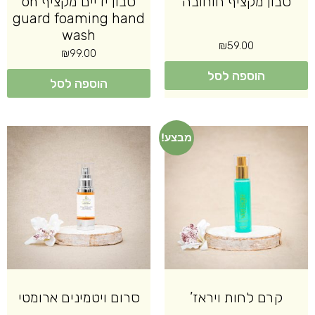
סבון מקציף חוחובה
סבון ידיים מקציף on
guard foaming hand
wash
₪
59.00
₪
99.00
הוספה לסל
הוספה לסל
מבצע!
קרם לחות ויראז’
סרום ויטמינים ארומטי