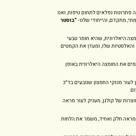
 פתרונות נפלאים לתחום טיפוח, ואנו
תי, מתקדם, והייחודי שלנו-
“בוסטר
צה היאלרונית, שהיא חומר טבעי
האלסטיות שלו, ומעדן את הקמטים
כיל ויטימינים E,D,B3 שמשלימים את החומצה היאלרונית באופן
יון לעור מנזקי החמצון שנובעים בד”כ
ם.
ד היווצרות של קולגן, מעניק לעור מראה
לעור מראה חלק ואחיד, משמר את הלחות